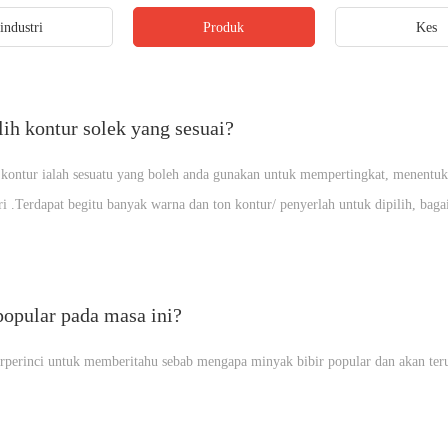
industri
Produk
Kes
h kontur solek yang sesuai?
 kontur ialah sesuatu yang boleh anda gunakan untuk mempertingkat, menentuk
ri .Terdapat begitu banyak warna dan ton kontur/ penyerlah untuk dipilih, baga
kita warna kulit ? Berikut adalah beberapa petua untuk mendapatkan solek kont
opular pada masa ini?
erperinci untuk memberitahu sebab mengapa minyak bibir popular dan akan teru