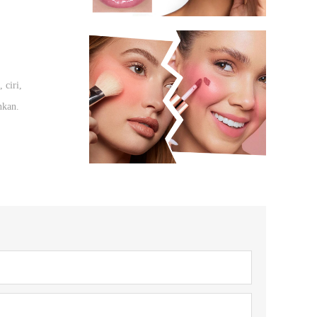
 ciri,
nkan.