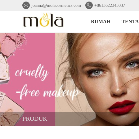


joanna@molacosmetics.com
+8613622345037
RUMAH
TENTA
PRODUK