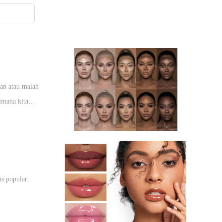
an atau malah
imana kita
ur yang betul.
s popular.