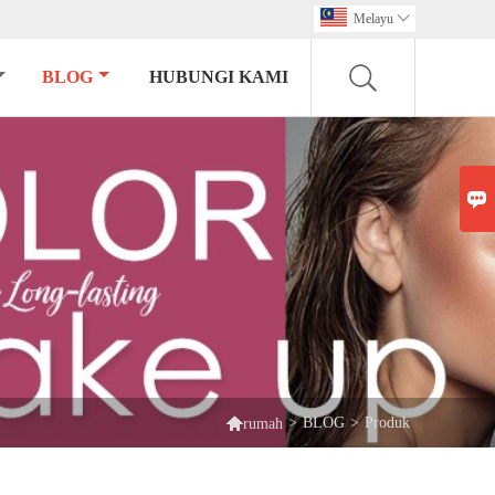
Melayu

BLOG
HUBUNGI KAMI


>
BLOG
>
Produk
rumah